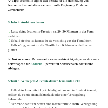
💡
Tipp:
Jesmonite eignet sich perfekt für die Herstellung von
Jesmonite Kerzenhaltern
– eine stilvolle Ergänzung für deine
Zimmerdeko
.
Schritt 4: Aushärten lassen
Lasse deine Jesmonite-Kreation ca.
20–30 Minuten
in der Form
aushärten.
Sobald sie fest ist, kannst du sie vorsichtig aus der Form lösen.
Falls nötig, kannst du die Oberfläche mit feinem Schleifpapier
glätten.
💡
Gut zu wissen:
Da Jesmonite wasserresistent ist, eignet es sich auch
hervorragend für
Baddeko
– perfekt für Seifenschalen oder kleine
Ablagen.
Schritt 5: Versiegeln & Schutz deiner Jesmonite-Deko
Falls dein Jesmonite-Objekt häufig mit Wasser in Kontakt kommt,
solltest du es mit einem Schutzlack oder einer Versiegelung
behandeln.
Verwende dafür am besten eine lösemittelfreie, matte Versiegelung,