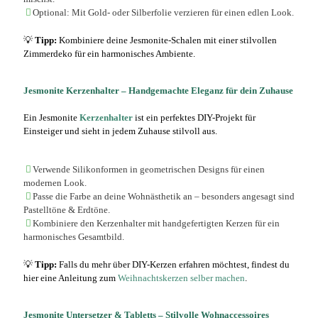
Optional: Mit Gold- oder Silberfolie verzieren für einen edlen Look.
💡
Tipp:
Kombiniere deine Jesmonite-Schalen mit einer stilvollen
Zimmerdeko
für ein harmonisches Ambiente.
Jesmonite Kerzenhalter – Handgemachte Eleganz für dein Zuhause
Ein Jesmonite
Kerzenhalter
ist ein perfektes DIY-Projekt für
Einsteiger und sieht in jedem Zuhause stilvoll aus.
Verwende Silikonformen in geometrischen Designs für einen
modernen Look.
Passe die Farbe an deine Wohnästhetik an – besonders angesagt sind
Pastelltöne & Erdtöne.
Kombiniere den Kerzenhalter mit handgefertigten Kerzen für ein
harmonisches Gesamtbild.
💡
Tipp:
Falls du mehr über DIY-Kerzen erfahren möchtest, findest du
hier eine Anleitung zum
Weihnachtskerzen selber machen
.
Jesmonite Untersetzer & Tabletts – Stilvolle Wohnaccessoires