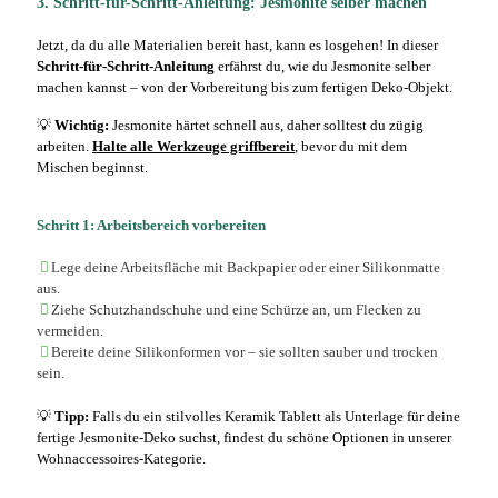
3. Schritt-für-Schritt-Anleitung: Jesmonite selber machen
Jetzt, da du alle Materialien bereit hast, kann es losgehen! In dieser
Schritt-für-Schritt-Anleitung
erfährst du, wie du
Jesmonite selber
machen
kannst – von der Vorbereitung bis zum fertigen Deko-Objekt.
💡
Wichtig:
Jesmonite härtet schnell aus, daher solltest du zügig
arbeiten.
Halte alle Werkzeuge griffbereit
, bevor du mit dem
Mischen beginnst.
Schritt 1: Arbeitsbereich vorbereiten
Lege deine Arbeitsfläche mit Backpapier oder einer Silikonmatte
aus.
Ziehe Schutzhandschuhe und eine Schürze an, um Flecken zu
vermeiden.
Bereite deine Silikonformen vor – sie sollten sauber und trocken
sein.
💡
Tipp:
Falls du ein stilvolles
Keramik Tablett
als Unterlage für deine
fertige Jesmonite-Deko suchst, findest du schöne Optionen in unserer
Wohnaccessoires-Kategorie.