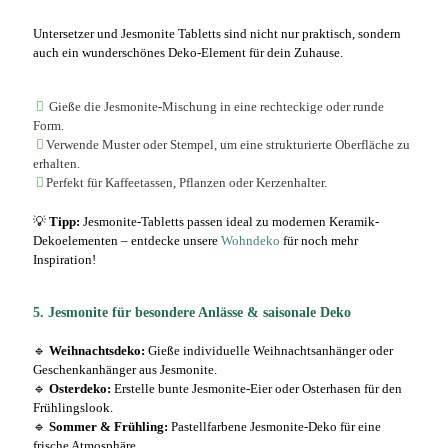
Untersetzer und Jesmonite Tabletts sind nicht nur praktisch, sondern
auch ein wunderschönes Deko-Element für dein Zuhause.
Gieße die Jesmonite-Mischung in eine rechteckige oder runde
Form.
Verwende Muster oder Stempel, um eine strukturierte Oberfläche zu
erhalten.
Perfekt für Kaffeetassen, Pflanzen oder Kerzenhalter.
💡
Tipp:
Jesmonite-Tabletts passen ideal zu modernen Keramik-
Dekoelementen – entdecke unsere
Wohndeko
für noch mehr
Inspiration!
5. Jesmonite für besondere Anlässe & saisonale Deko
🔹
Weihnachtsdeko:
Gieße individuelle Weihnachtsanhänger oder
Geschenkanhänger aus Jesmonite.
🔹
Osterdeko:
Erstelle bunte Jesmonite-Eier oder Osterhasen für den
Frühlingslook.
🔹
Sommer & Frühling:
Pastellfarbene Jesmonite-Deko für eine
frische Atmosphäre.