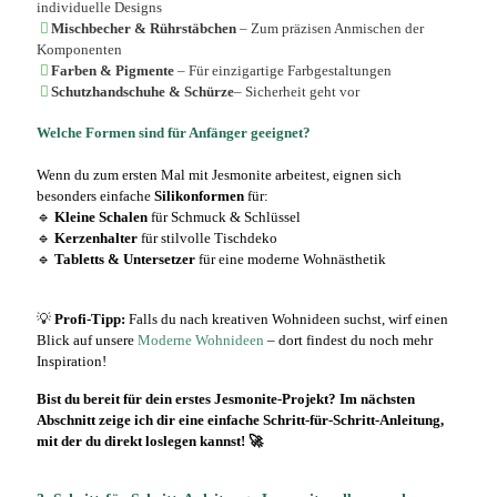
individuelle Designs
Mischbecher & Rührstäbchen
– Zum präzisen Anmischen der
Komponenten
Farben & Pigmente
– Für einzigartige Farbgestaltungen
Schutzhandschuhe & Schürze
– Sicherheit geht vor
Welche Formen sind für Anfänger geeignet?
Wenn du zum ersten Mal mit Jesmonite arbeitest, eignen sich
besonders einfache
Silikonformen
für:
🔹
Kleine Schalen
für Schmuck & Schlüssel
🔹
Kerzenhalter
für stilvolle Tischdeko
🔹
Tabletts & Untersetzer
für eine moderne Wohnästhetik
💡
Profi-Tipp:
Falls du nach kreativen Wohnideen suchst, wirf einen
Blick auf unsere
Moderne Wohnideen
– dort findest du noch mehr
Inspiration!
Bist du bereit für dein erstes Jesmonite-Projekt?
Im nächsten
Abschnitt zeige ich dir eine einfache Schritt-für-Schritt-Anleitung,
mit der du direkt loslegen kannst! 🚀