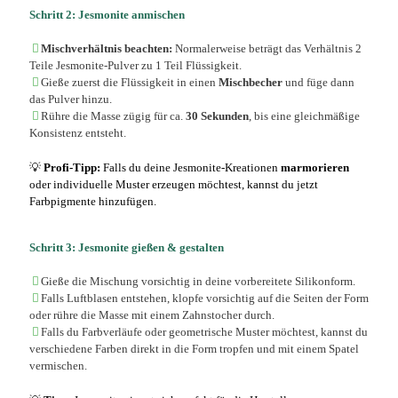
Schritt 2: Jesmonite anmischen
Mischverhältnis beachten:
Normalerweise beträgt das Verhältnis 2
Teile Jesmonite-Pulver zu 1 Teil Flüssigkeit.
Gieße zuerst die Flüssigkeit in einen
Mischbecher
und füge dann
das Pulver hinzu.
Rühre die Masse zügig für ca.
30 Sekunden
, bis eine gleichmäßige
Konsistenz entsteht.
💡
Profi-Tipp:
Falls du deine Jesmonite-Kreationen
marmorieren
oder individuelle Muster erzeugen möchtest, kannst du jetzt
Farbpigmente hinzufügen.
Schritt 3: Jesmonite gießen & gestalten
Gieße die Mischung vorsichtig in deine vorbereitete Silikonform.
Falls Luftblasen entstehen, klopfe vorsichtig auf die Seiten der Form
oder rühre die Masse mit einem Zahnstocher durch.
Falls du Farbverläufe oder geometrische Muster möchtest, kannst du
verschiedene Farben direkt in die Form tropfen und mit einem Spatel
vermischen.