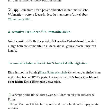
um den natürlichen Look beizubehalten.
💡
Tipp:
Jesmonite-Deko passt wunderbar in minimalistische
Wohnstile – weitere Ideen findest du in unserem Artikel über
Wohntrends 2025
.
4. Kreative DIY-Ideen für Jesmonite-Deko
Nun kennst du die Basics – Zeit für
kreative Deko-Ideen
! Hier sind
einige beliebte Jesmonite DIY-Ideen, die du ganz einfach umsetzen
kannst.
Jesmonite Schalen – Perfekt für Schmuck & Kleinigkeiten
Eine
Jesmonite Schale (
Blase Schmuckschale
)
ist eines der einfachsten
und beliebtesten DIY-Projekte. Du kannst sie für
Schmuck, Schlüssel
oder kleine Deko-Elemente
verwenden.
Verwende eine runde oder ovale Silikonform für eine klassische
Form.
Füge Marmor-Effekte hinzu, indem du verschiedene Farbpigmente
mischst.