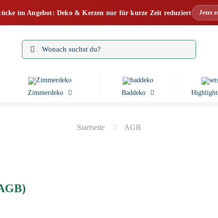
Jetzt 
tücke im Angebot: Deko & Kerzen nur für kurze Zeit reduziert
Zimmerdeko
Baddeko
Highlight
Startseite
AGB
(AGB)