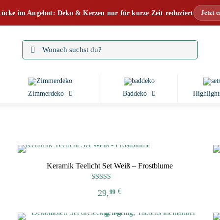
Jetzt 
tücke im Angebot: Deko & Kerzen nur für kurze Zeit reduziert
Zimmerdeko
Baddeko
Highlight
Keramik Teelicht Set Weiß – Frostblume
Bewertet mit
€
29,
99
5.00
von 5