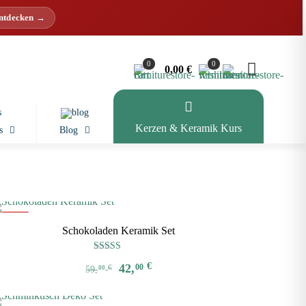
entdecken →
0
0
0,00 €
Kerzen & Keramik Kurs
s
Blog
-29%
Schokoladen Keramik Set
Bewertet mit
Ursprünglicher
Aktueller
€
42,
00
€
5.00
59,
00
von 5
Preis
Preis
war:
ist: