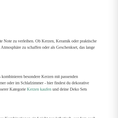
auf
der
Produktseite
gewählt
werden
te Note zu verleihen. Ob Kerzen, Keramik oder praktische
e Atmosphäre zu schaffen oder als Geschenkset, das lange
ts kombinieren besondere Kerzen mit passenden
er oder im Schlafzimmer - hier findest du dekorative
nserer Kategorie
Kerzen kaufen
und deine Deko Sets