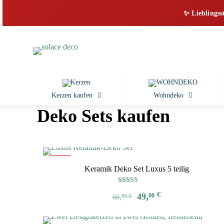
✨ Lieblingss
Kerzen kaufen
Wohndeko
Deko Sets kaufen
-18%
Keramik Deko Set Luxus 5 teilig
Bewertet mit
Ursprünglicher
Aktueller
€
49,
00
€
5.00
60,
00
von 5
Preis
Preis
war:
ist: