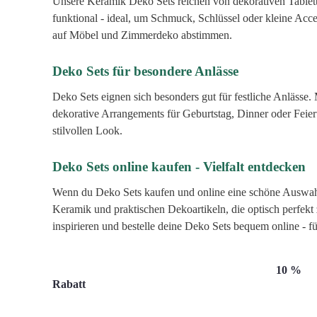
Unsere Keramik Deko Sets reichen von dekorativen Tabletts
funktional - ideal, um Schmuck, Schlüssel oder kleine Acc
auf Möbel und Zimmerdeko abstimmen.
Deko Sets für besondere Anlässe
Deko Sets eignen sich besonders gut für festliche Anlässe
dekorative Arrangements für Geburtstag, Dinner oder Feier
stilvollen Look.
Deko Sets online kaufen - Vielfalt entdecken
Wenn du Deko Sets kaufen und online eine schöne Auswahl 
Keramik und praktischen Dekoartikeln, die optisch perfek
inspirieren und bestelle deine Deko Sets bequem online - für
Abonniere unseren Newsletter und sichere dir
10 %
Rabatt
!