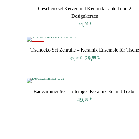
60,00 €
49,00 €.
Geschenkset Kerzen mit Keramik Tablett und 2
Designkerzen
€
24,
99
-21%
Tischdeko Set Zenruhe – Keramik Ensemble für Tisch
Ursprünglicher
Aktueller
€
29,
99
€
37,
99
Preis
Preis
war:
ist:
37,99 €
29,99 €.
Badezimmer Set – 5-teiliges Keramik-Set mit Textur
€
49,
00