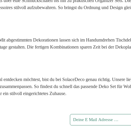
 über edle Schmuckschalen bis hin zu praktischen Organizer Sets. Die
essoires stilvoll aufzubewahren. So bringst du Ordnung und Design gl
. Mit abgestimmten Dekorationen lassen sich im Handumdrehen Tischdek
tage gestalten. Die fertigen Kombinationen sparen Zeit bei der Dekopl
entdecken möchtest, bist du bei SolaceDeco genau richtig. Unsere lie
t zusammenpassen. So findest du schnell das passende Deko Set für Wo
 ein stilvoll eingerichtetes Zuhause.