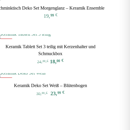
59,00 €
42,00 €.
chminktisch Deko Set Morgenglanz – Keramik Ensemble
€
19,
99
Dieses
Produkt
weist
-25%
mehrere
Keramik Tablett Set 3 teilig mit Kerzenhalter und
Varianten
Schmuckbox
auf.
€
18,
00
€
24,
00
Die
Dieses
Optionen
Produkt
können
-20%
weist
Keramik Deko Set Weiß – Blütenbogen
auf
mehrere
Ursprünglicher
Aktueller
€
23,
99
€
30,
der
00
Varianten
Preis
Preis
Produktseite
auf.
war:
ist:
gewählt
Die
30,00 €
23,99 €.
werden
Optionen
können