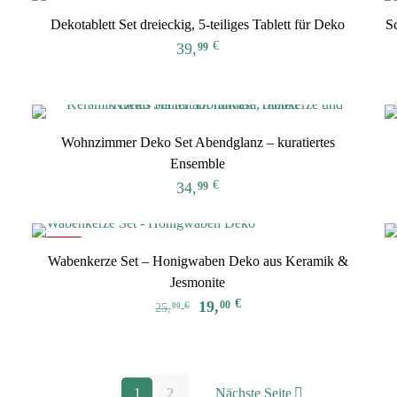
Dekotablett Set dreieckig, 5-teiliges Tablett für Deko
S
€
39,
99
Dieses
Produkt
weist
mehrere
e
Wohnzimmer Deko Set Abendglanz – kuratiertes
Varianten
Ensemble
auf.
€
34,
99
Die
Optionen
können
-24%
Wabenkerze Set – Honigwaben Deko aus Keramik &
auf
Jesmonite
der
Ursprünglicher
Aktueller
€
19,
00
€
25,
Produktseite
00
Preis
Preis
gewählt
war:
ist:
werden
25,00 €
19,00 €.
1
2
Nächste Seite