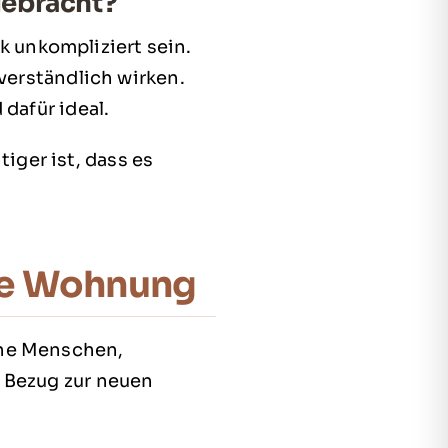
ebracht?
 unkompliziert sein.
 verständlich wirken.
 dafür ideal.
ger ist, dass es
eue Wohnung
ene Menschen,
n Bezug zur neuen