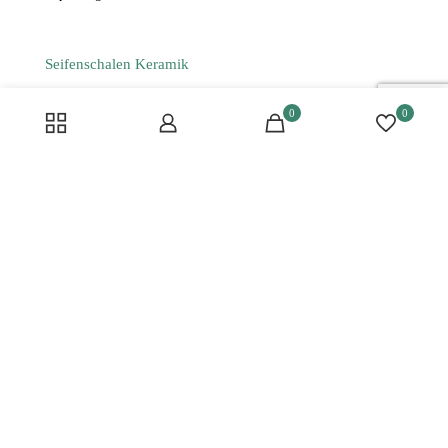
Seifenschalen Keramik
Kerzen kaufen
0
0
Keramikvasen
Kerzenständer kaufen
Deko Skulpturen kaufen
Badaccessoires-Sets
Räucherstäbchenhalter
Schmuckschalen
Deko Sets kaufen