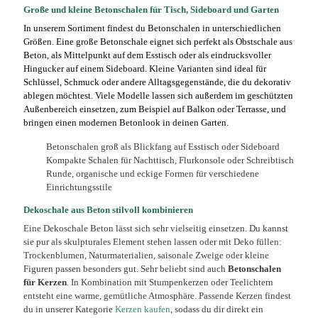
Große und kleine Betonschalen für Tisch, Sideboard und Garten
In unserem Sortiment findest du Betonschalen in unterschiedlichen
Größen. Eine große Betonschale eignet sich perfekt als Obstschale aus
Beton, als Mittelpunkt auf dem Esstisch oder als eindrucksvoller
Hingucker auf einem Sideboard. Kleine Varianten sind ideal für
Schlüssel, Schmuck oder andere Alltagsgegenstände, die du dekorativ
ablegen möchtest. Viele Modelle lassen sich außerdem im geschützten
Außenbereich einsetzen, zum Beispiel auf Balkon oder Terrasse, und
bringen einen modernen Betonlook in deinen Garten.
Betonschalen groß als Blickfang auf Esstisch oder Sideboard
Kompakte Schalen für Nachttisch, Flurkonsole oder Schreibtisch
Runde, organische und eckige Formen für verschiedene
Einrichtungsstile
Dekoschale aus Beton stilvoll kombinieren
Eine Dekoschale Beton lässt sich sehr vielseitig einsetzen. Du kannst
sie pur als skulpturales Element stehen lassen oder mit Deko füllen:
Trockenblumen, Naturmaterialien, saisonale Zweige oder kleine
Figuren passen besonders gut. Sehr beliebt sind auch
Betonschalen
für Kerzen
. In Kombination mit Stumpenkerzen oder Teelichtern
entsteht eine warme, gemütliche Atmosphäre. Passende Kerzen findest
du in unserer Kategorie
Kerzen kaufen
, sodass du dir direkt ein