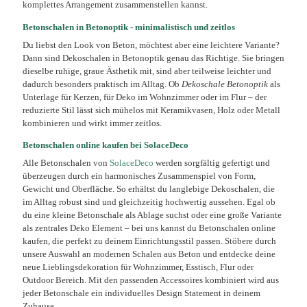
komplettes Arrangement zusammenstellen kannst.
Betonschalen in Betonoptik - minimalistisch und zeitlos
Du liebst den Look von Beton, möchtest aber eine leichtere Variante?
Dann sind Dekoschalen in Betonoptik genau das Richtige. Sie bringen
dieselbe ruhige, graue Ästhetik mit, sind aber teilweise leichter und
dadurch besonders praktisch im Alltag. Ob
Dekoschale Betonoptik
als
Unterlage für Kerzen, für Deko im Wohnzimmer oder im Flur – der
reduzierte Stil lässt sich mühelos mit Keramikvasen, Holz oder Metall
kombinieren und wirkt immer zeitlos.
Betonschalen online kaufen bei SolaceDeco
Alle Betonschalen von
SolaceDeco
werden sorgfältig gefertigt und
überzeugen durch ein harmonisches Zusammenspiel von Form,
Gewicht und Oberfläche. So erhältst du langlebige Dekoschalen, die
im Alltag robust sind und gleichzeitig hochwertig aussehen. Egal ob
du eine kleine Betonschale als Ablage suchst oder eine große Variante
als zentrales Deko Element – bei uns kannst du Betonschalen online
kaufen, die perfekt zu deinem Einrichtungsstil passen. Stöbere durch
unsere Auswahl an modernen Schalen aus Beton und entdecke deine
neue Lieblingsdekoration für Wohnzimmer, Esstisch, Flur oder
Outdoor Bereich. Mit den passenden Accessoires kombiniert wird aus
jeder Betonschale ein individuelles Design Statement in deinem
Zuhause.