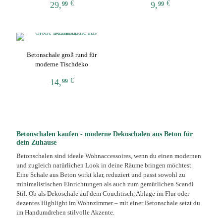
€
€
29,
9,
99
99
Optionen
Optionen
können
können
Dieses
Dieses
auf
auf
Produkt
Produkt
der
der
weist
weist
Produktseite
Produktseite
mehrere
mehrere
gewählt
gewählt
Betonschale groß rund für
Varianten
Varianten
werden
werden
moderne Tischdeko
auf.
auf.
Die
Die
€
14,
99
Optionen
Optionen
können
können
Dieses
auf
auf
Produkt
der
der
weist
Produktseite
Produktseite
mehrere
gewählt
gewählt
Varianten
Betonschalen kaufen - moderne Dekoschalen aus Beton für
werden
werden
auf.
dein Zuhause
Die
Betonschalen sind ideale Wohnaccessoires, wenn du einen modernen
Optionen
und zugleich natürlichen Look in deine Räume bringen möchtest.
können
Eine Schale aus Beton wirkt klar, reduziert und passt sowohl zu
auf
minimalistischen Einrichtungen als auch zum gemütlichen Scandi
der
Stil. Ob als Dekoschale auf dem Couchtisch, Ablage im Flur oder
Produktseite
dezentes Highlight im Wohnzimmer – mit einer Betonschale setzt du
gewählt
im Handumdrehen stilvolle Akzente.
werden