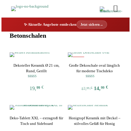
✨ Aktuelle Angebote entdecken
Jetzt sichern→
Betonschalen
-17%
Dekoteller Keramik Ø 21 cm,
Große Dekoschale oval länglich
Rund, Gerillt
für moderne Tischdeko
Bewertet mit
Bewertet mit
5.00
5.00
€
€
19,
14,
von 5
von 5
99
99
€
17,
99
Dieses
Dieses
Produkt
Produkt
weist
weist
mehrere
mehrere
Deko-Tablett XXL – extragroß für
Honigtopf Keramik mit Deckel –
Varianten
Varianten
Tisch und Sideboard
stilvolles Gefäß für Honig
auf.
auf.
Die
Die