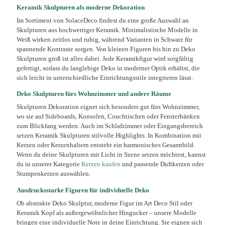
werden
Keramik Skulpturen als moderne Dekoration
Im Sortiment von SolaceDeco findest du eine große Auswahl an
Skulpturen aus hochwertiger Keramik. Minimalistische Modelle in
Weiß wirken zeitlos und ruhig, während Varianten in Schwarz für
spannende Kontraste sorgen. Von kleinen Figuren bis hin zu Deko
Skulpturen groß ist alles dabei. Jede Keramikfigur wird sorgfältig
gefertigt, sodass du langlebige Deko in moderner Optik erhältst, die
sich leicht in unterschiedliche Einrichtungsstile integrieren lässt.
Deko Skulpturen fürs Wohnzimmer und andere Räume
Skulpturen Dekoration eignet sich besonders gut fürs Wohnzimmer,
wo sie auf Sideboards, Konsolen, Couchtischen oder Fensterbänken
zum Blickfang werden. Auch im Schlafzimmer oder Eingangsbereich
setzen Keramik Skulpturen stilvolle Highlights. In Kombination mit
Kerzen oder Kerzenhaltern entsteht ein harmonisches Gesamtbild.
Wenn du deine Skulpturen mit Licht in Szene setzen möchtest, kannst
du in unserer Kategorie
Kerzen kaufen
und passende Duftkerzen oder
Stumpenkerzen auswählen.
Ausdrucksstarke Figuren für individuelle Deko
Ob abstrakte Deko Skulptur, moderne Figur im Art Deco Stil oder
Keramik Kopf als außergewöhnlicher Hingucker – unsere Modelle
bringen eine individuelle Note in deine Einrichtung. Sie eignen sich