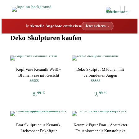
✨ Aktuelle Angebote entdecken
Jetzt sichern→
Deko Skulpturen kaufen
Kopf Vase Keramik Weiß –
Deko Skulptur Mädchen mit
Blumenvase mit Gesicht
verbundenen Augen
Bewertet mit
Bewertet mit
5.00
5.00
€
€
8,
9,
von 5
von 5
99
99
Dieses
Dieses
Produkt
Produkt
weist
weist
mehrere
mehrere
Paar Skulptur aus Keramik,
Keramik Figur Frau – Abstrakter
Varianten
Varianten
Liebespaar Dekofigur
Frauenkörper als Kunstobjekt
auf.
auf.
Die
Die