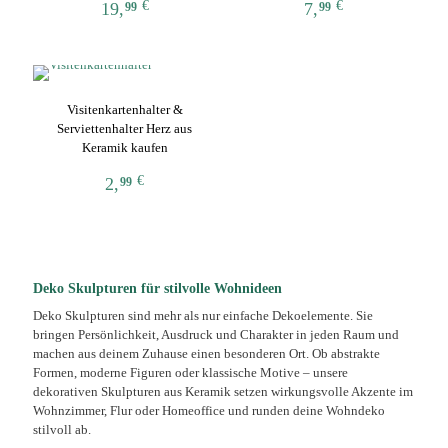
€
€
19,
7,
99
99
Optionen
Optionen
können
können
Dieses
Dieses
auf
auf
Produkt
Produkt
der
der
weist
weist
Produktseite
Produktseite
mehrere
mehrere
gewählt
gewählt
Visitenkartenhalter &
Varianten
Varianten
werden
werden
Serviettenhalter Herz aus
auf.
auf.
Keramik kaufen
Die
Die
Optionen
Optionen
€
2,
99
können
können
auf
auf
Dieses
der
der
Produkt
Produktseite
Produktseite
weist
gewählt
gewählt
mehrere
werden
werden
Varianten
Deko Skulpturen für stilvolle Wohnideen
auf.
Deko Skulpturen sind mehr als nur einfache Dekoelemente. Sie
Die
bringen Persönlichkeit, Ausdruck und Charakter in jeden Raum und
Optionen
machen aus deinem Zuhause einen besonderen Ort. Ob abstrakte
können
Formen, moderne Figuren oder klassische Motive – unsere
auf
dekorativen Skulpturen aus Keramik setzen wirkungsvolle Akzente im
der
Wohnzimmer, Flur oder Homeoffice und runden deine Wohndeko
Produktseite
stilvoll ab.
gewählt