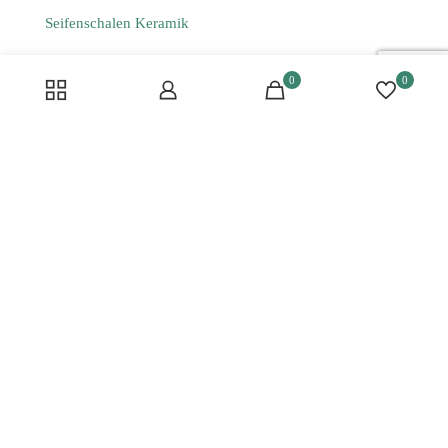
Seifenschalen Keramik
Kerzen kaufen
0
0
Keramikvasen
Kerzenständer kaufen
Deko Skulpturen kaufen
Badaccessoires-Sets
Räucherstäbchenhalter
Schmuckschalen
Deko Sets kaufen
Informationen