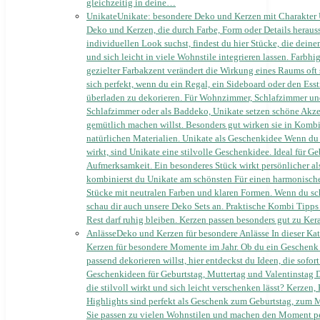
gleichzeitig in deine…
Unikate
Unikate: besondere Deko und Kerzen mit Charakter 
Deko und Kerzen, die durch Farbe, Form oder Details herau
individuellen Look suchst, findest du hier Stücke, die dei
und sich leicht in viele Wohnstile integrieren lassen. Farbhig
gezielter Farbakzent verändert die Wirkung eines Raums oft 
sich perfekt, wenn du ein Regal, ein Sideboard oder den Esst
überladen zu dekorieren. Für Wohnzimmer, Schlafzimmer 
Schlafzimmer oder als Baddeko, Unikate setzen schöne Akzen
gemütlich machen willst. Besonders gut wirken sie in Komb
natürlichen Materialien. Unikate als Geschenkidee Wenn du e
wirkt, sind Unikate eine stilvolle Geschenkidee. Ideal für Ge
Aufmerksamkeit. Ein besonderes Stück wirkt persönlicher al
kombinierst du Unikate am schönsten Für einen harmonisch
Stücke mit neutralen Farben und klaren Formen. Wenn du sch
schau dir auch unsere Deko Sets an. Praktische Kombi Tipps 
Rest darf ruhig bleiben. Kerzen passen besonders gut zu K
Anlässe
Deko und Kerzen für besondere Anlässe In dieser Ka
Kerzen für besondere Momente im Jahr. Ob du ein Geschenk
passend dekorieren willst, hier entdeckst du Ideen, die sofor
Geschenkideen für Geburtstag, Muttertag und Valentinstag 
die stilvoll wirkt und sich leicht verschenken lässt? Kerzen
Highlights sind perfekt als Geschenk zum Geburtstag, zum M
Sie passen zu vielen Wohnstilen und machen den Moment per