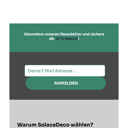
weist
mehrere
Varianten
auf.
Die
Optionen
Abonniere unseren Newsletter und sichere
können
dir
10 % Rabatt
!
auf
der
Produktseite
gewählt
werden
Warum SolaceDeco wählen?