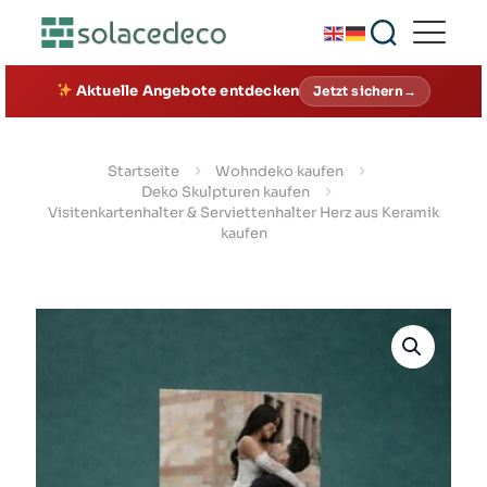
Aktuelle Angebote entdecken
Jetzt sichern→
Startseite
Wohndeko kaufen
Deko Skulpturen kaufen
Visitenkartenhalter & Serviettenhalter Herz aus Keramik
kaufen