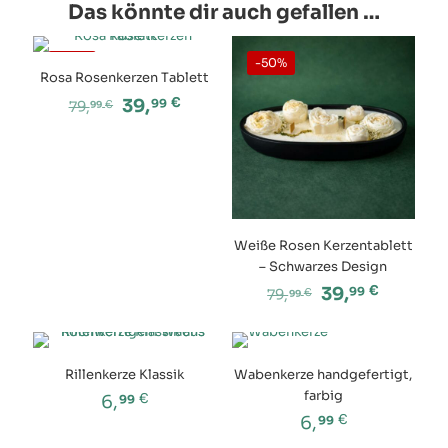
auf.
Das könnte dir auch gefallen …
Varianten
Die
auf.
Optionen
Die
können
-50%
-50%
Optionen
Rosa Rosenkerzen Tablett
auf
können
der
Ursprünglicher
Aktueller
€
39,
99
79,
€
99
auf
Produktseite
Preis
Preis
der
gewählt
war:
ist:
Produktseite
werden
79,99 €
39,99 €.
gewählt
werden
Weiße Rosen Kerzentablett
– Schwarzes Design
Ursprüngliche
Aktuell
€
39,
99
79,
€
99
Preis
Preis
war:
ist:
79,99 €
39,99 €
Rillenkerze Klassik
Wabenkerze handgefertigt,
farbig
€
6,
99
€
6,
99
Dieses
Produkt