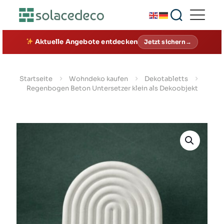
Aktuelle Angebote entdecken
Jetzt sichern→
Startseite
Wohndeko kaufen
Dekotabletts
Regenbogen Beton Untersetzer klein als Dekoobjekt