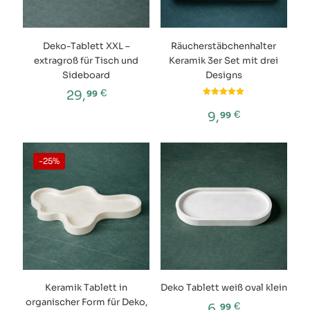
Deko-Tablett XXL –
Räucherstäbchenhalter
extragroß für Tisch und
Keramik 3er Set mit drei
Sideboard
Designs
€
29,
99
Bewertet
mit
Dieses
€
9,
99
5.00
Produkt
von 5
Dieses
weist
Produkt
mehrere
weist
-25%
Varianten
mehrere
auf.
Varianten
Die
auf.
Optionen
Die
können
Optionen
auf
können
der
auf
Produktseite
der
gewählt
Produktseite
werden
Keramik Tablett in
Deko Tablett weiß oval klein
gewählt
organischer Form für Deko,
werden
€
6,
99