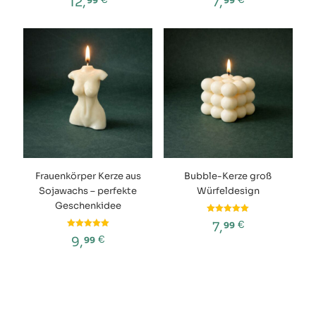
€
€
12,
7,
99
99
Dieses
Produkt
weist
mehrere
Varianten
auf.
Die
Optionen
können
auf
der
Produktseite
Frauenkörper Kerze aus
Bubble-Kerze groß
gewählt
Sojawachs – perfekte
Würfeldesign
werden
Geschenkidee
Bewertet
€
7,
99
mit
Bewertet
5.00
€
9,
99
mit
von 5
5.00
von 5