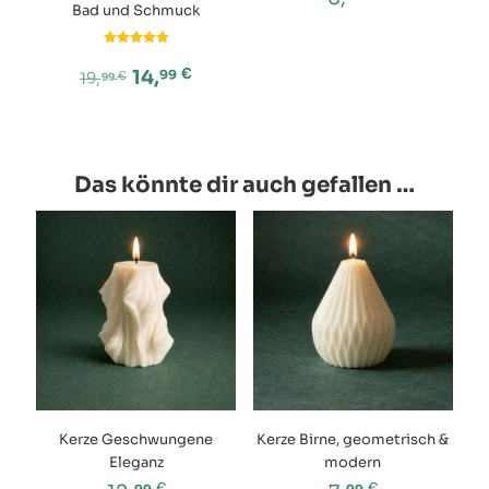
Bad und Schmuck
Dieses
Produkt
Bewertet
weist
mit
€
14,
99
19,
€
99
5.00
mehrere
von 5
Dieses
Varianten
Produkt
auf.
weist
Die
mehrere
Optionen
Das könnte dir auch gefallen …
Varianten
können
auf.
auf
Die
der
Optionen
Produktseite
können
gewählt
auf
werden
der
Produktseite
gewählt
werden
Kerze Geschwungene
Kerze Birne, geometrisch &
Eleganz
modern