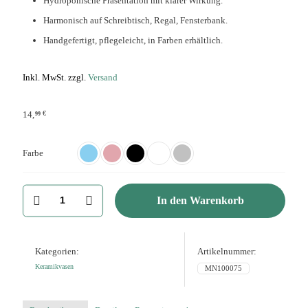
Hydroponische Präsentation mit klarer Wirkung.
Harmonisch auf Schreibtisch, Regal, Fensterbank.
Handgefertigt, pflegeleicht, in Farben erhältlich.
Inkl. MwSt. zzgl.
Versand
€
14,
99
Farbe
Hydroponic
In den Warenkorb
Vase
Rund
klein
aus
Keramik
Kategorien:
Artikelnummer:
für
Keramikvasen
MN100075
Deko
Menge