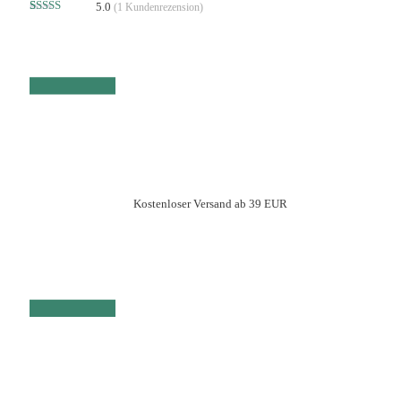
5.0
(
1
Kundenrezension)
Bewertet mit
1
5.00
von 5,
basierend
auf
Kundenbewertung
Kostenloser Versand ab 39 EUR