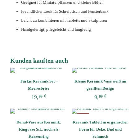
Geeignet für Miniaturpflanzen und kleine Blüten
Freundlicher Look für Schreibtisch und Fensterbank
Leicht zu kombinieren mit Tabletts und Skulpturen
Handgefertigt, pflegeleicht und langlebig
Kunden kauften auch
Türkis Keramik Set –
Kleine Keramik Vase weiß im
Meeresbrise
gerillten Design
€
€
19,
9,
99
99
Dieses
Dieses
Produkt
Produkt
weist
weist
-25%
Donut-Vase aus Keramik:
Keramik Tablett in organischer
mehrere
mehrere
Varianten
Varianten
Ringvase S/L, auch als
Form für Deko, Bad und
auf.
auf.
Kerzenring
Schmuck