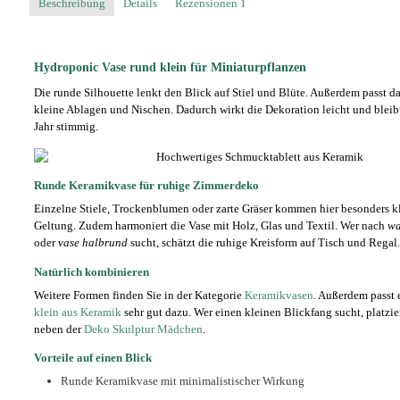
Beschreibung
Details
Rezensionen
1
Hydroponic Vase rund klein für Miniaturpflanzen
Die runde Silhouette lenkt den Blick auf Stiel und Blüte. Außerdem passt d
kleine Ablagen und Nischen. Dadurch wirkt die Dekoration leicht und bleib
Jahr stimmig.
Runde Keramikvase für ruhige Zimmerdeko
Einzelne Stiele, Trockenblumen oder zarte Gräser kommen hier besonders kl
Geltung. Zudem harmoniert die Vase mit Holz, Glas und Textil. Wer nach
wa
oder
vase halbrund
sucht, schätzt die ruhige Kreisform auf Tisch und Regal.
Natürlich kombinieren
Weitere Formen finden Sie in der Kategorie
Keramikvasen
. Außerdem passt
klein aus Keramik
sehr gut dazu. Wer einen kleinen Blickfang sucht, platzie
neben der
Deko Skulptur Mädchen
.
Vorteile auf einen Blick
Runde Keramikvase mit minimalistischer Wirkung