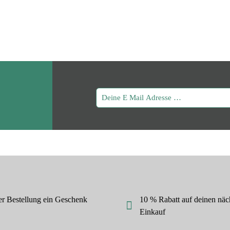
mehrere
Varianten
auf.
Die
Optionen
können
auf
der
Produktseit
gewählt
werden
er Bestellung ein Geschenk
10 % Rabatt auf deinen näc
Einkauf