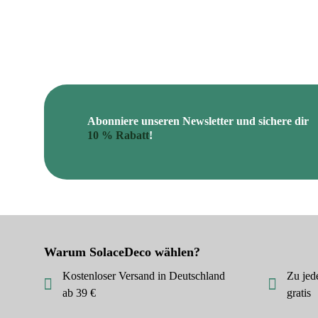
weist
mehrere
Varianten
auf.
Die
Optionen
können
Abonniere unseren Newsletter und sichere dir
auf
10 % Rabatt
!
der
Produktseite
gewählt
werden
Warum SolaceDeco wählen?
Kostenloser Versand in Deutschland
Zu jed
ab 39 €
gratis