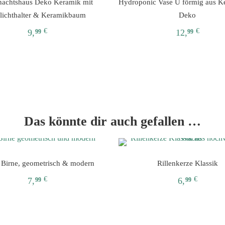
achtshaus Deko Keramik mit
Hydroponic Vase U förmig aus K
lichthalter & Keramikbaum
Deko
€
€
9,
12,
99
99
Dieses
Dieses
Produkt
Produkt
weist
weist
mehrere
mehrere
Varianten
Varianten
auf.
auf.
Das könnte dir auch gefallen …
Die
Die
Optionen
Optionen
können
können
auf
auf
 Birne, geometrisch & modern
Rillenkerze Klassik
der
der
€
€
7,
6,
Produktseite
Produktseit
99
99
gewählt
gewählt
Dieses
werden
werden
Produkt
weist