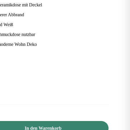
Keramikdose mit Deckel
berer Abbrand
nd Weiß
hmuckdose nutzbar
r moderne Wohn Deko
In den Warenkorb