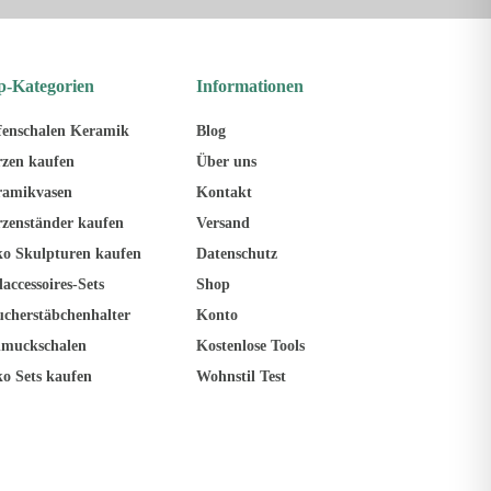
p-Kategorien
Informationen
fenschalen Keramik
Blog
zen kaufen
Über uns
ramikvasen
Kontakt
zenständer kaufen
Versand
o Skulpturen kaufen
Datenschutz
accessoires-Sets
Shop
cherstäbchenhalter
Konto
hmuckschalen
Kostenlose Tools
o Sets kaufen
Wohnstil Test