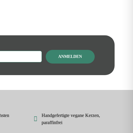
e
hsten
Handgefertigte vegane Kerzen,
paraffinfrei