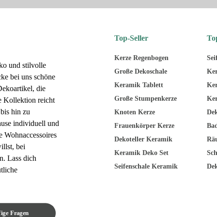
Top-Seller
To
Kerze Regenbogen
Sei
 und stilvolle
Große Dekoschale
Ker
ke bei uns schöne
Keramik Tablett
Ke
koartikel, die
Große Stumpenkerze
Ker
Kollektion reicht
bis hin zu
Knoten Kerze
Dek
ause individuell und
Frauenkörper Kerze
Bad
ge Wohnaccessoires
Dekoteller Keramik
Räu
llst, bei
Keramik Deko Set
Sc
en. Lass dich
Seifenschale Keramik
Dek
tliche
ige Fragen