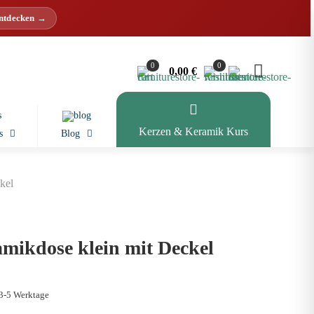
entdecken →
0
0
0,00 €
Kerzen & Keramik Kurs
s
Blog
kel
amikdose klein mit Deckel
 3-5 Werktage