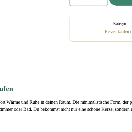
in
Keramikdose
klein
mit
Kategorien
Deckel
Kerzen kaufen o
Menge
aufen
fort Wärme und Ruhe in deinen Raum. Die minimalistische Form, der
afzimmer oder Bad. Du bekommst nicht nur eine schöne Kerze, sondern 