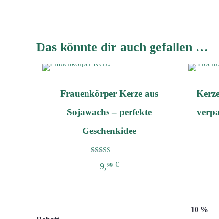
Produkt
weist
mehrere
Varianten
Das könnte dir auch gefallen …
auf.
Die
Optionen
können
Frauenkörper Kerze aus
Kerze
auf
Sojawachs – perfekte
verpa
der
Produktseite
Geschenkidee
gewählt
werden
Bewertet mit
€
9,
99
5.00
von 5
Abonniere unseren Newsletter und sichere dir
10 %