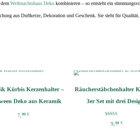
t dem
Weihnachtshaus Deko
kombinieren – so entsteht ein stimmungsvo
schung aus Duftkerze, Dekoration und Geschenk. Sie steht für Qualitä
k Kürbis Kerzenhalter –
Räucherstäbchenhalter 
ween Deko aus Keramik
3er Set mit drei Desi
€
7,
99
Bewertet mit
€
9,
99
5.00
Dieses
von 5
Produkt
Dieses
weist