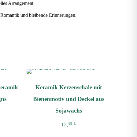
lles Arrangement.
t, Romantik und bleibende Erinnerungen.
Keramik
Keramik Kerzenschale mit
gns
Bienenmotiv und Deckel aus
Sojawachs
€
12,
99
Dieses