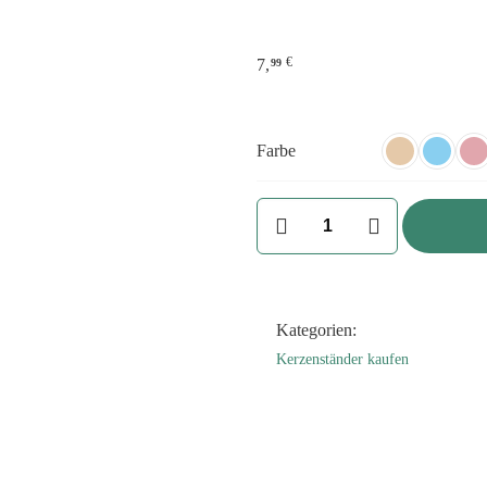
€
7,
99
Farbe
Herz
Kerze
Keramik
mit
Deckel
Kategorien:
als
Kerzenständer kaufen
Duftkerze
Geschenk
Menge