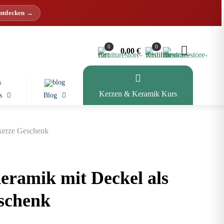
entdecken →
0
0
0,00 €
Kerzen & Keramik Kurs
s
Blog
kerze Geschenk
eramik mit Deckel als
schenk