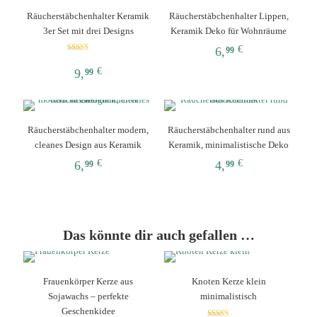
Räucherstäbchenhalter Keramik
Räucherstäbchenhalter Lippen,
3er Set mit drei Designs
Keramik Deko für Wohnräume
€
6,
99
Bewertet mit
5.00
Dieses
€
9,
99
von 5
Produkt
Dieses
weist
Produkt
mehrere
weist
Varianten
Räucherstäbchenhalter modern,
Räucherstäbchenhalter rund aus
mehrere
auf.
cleanes Design aus Keramik
Keramik, minimalistische Deko
Varianten
Die
auf.
€
€
Optionen
6,
4,
99
99
Die
können
Dieses
Dieses
Optionen
auf
Produkt
Produkt
können
der
weist
weist
auf
Produktseite
mehrere
mehrere
der
gewählt
Das könnte dir auch gefallen …
Varianten
Varianten
Produktseite
werden
auf.
auf.
gewählt
Die
Die
werden
Optionen
Optionen
Frauenkörper Kerze aus
Knoten Kerze klein
können
können
Sojawachs – perfekte
minimalistisch
auf
auf
Geschenkidee