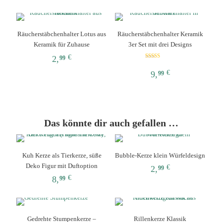
Dieses
Dieses
Produkt
Produkt
weist
weist
Räucherstäbchenhalter Lotus aus
Räucherstäbchenhalter Keramik
mehrere
mehrere
Keramik für Zuhause
3er Set mit drei Designs
Varianten
Varianten
auf.
auf.
€
2,
99
Die
Die
Bewertet mit
5.00
Dieses
€
Optionen
Optionen
9,
99
von 5
Produkt
können
können
Dieses
weist
auf
auf
Produkt
mehrere
der
der
weist
Varianten
Produktseite
Produktseite
mehrere
auf.
gewählt
gewählt
Das könnte dir auch gefallen …
Varianten
Die
werden
werden
auf.
Optionen
Die
können
Optionen
Kuh Kerze als Tierkerze, süße
Bubble-Kerze klein Würfeldesign
auf
können
Deko Figur mit Duftoption
der
€
2,
99
auf
Produktseite
€
8,
99
der
gewählt
Produktseite
Dieses
werden
gewählt
Produkt
werden
weist
Gedrehte Stumpenkerze –
Rillenkerze Klassik
mehrere