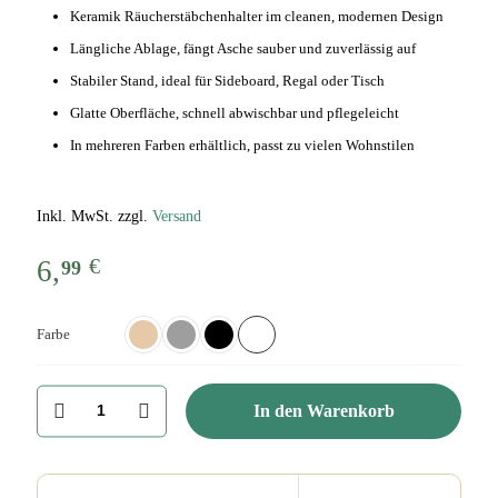
Keramik Räucherstäbchenhalter im cleanen, modernen Design
Längliche Ablage, fängt Asche sauber und zuverlässig auf
Stabiler Stand, ideal für Sideboard, Regal oder Tisch
Glatte Oberfläche, schnell abwischbar und pflegeleicht
In mehreren Farben erhältlich, passt zu vielen Wohnstilen
Inkl. MwSt. zzgl.
Versand
€
6,
99
Farbe
Räucherstäbchenhalter
In den Warenkorb
modern,
cleanes
Design
aus
Keramik