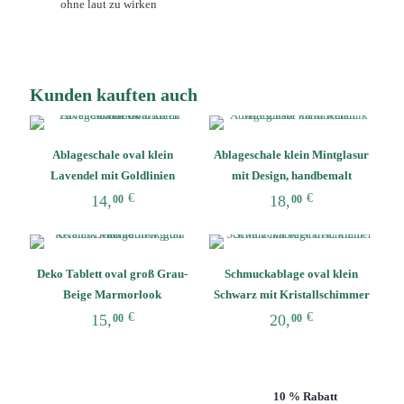
ohne laut zu wirken
Kunden kauften auch
Ablageschale oval klein
Ablageschale klein Mintglasur
Lavendel mit Goldlinien
mit Design, handbemalt
€
€
14,
18,
00
00
Deko Tablett oval groß Grau-
Schmuckablage oval klein
Beige Marmorlook
Schwarz mit Kristallschimmer
€
€
15,
20,
00
00
Abonniere unseren Newsletter und sichere dir
10 % Rabatt
!