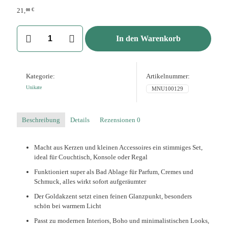
€
21,
00
Dekotablett
In den Warenkorb
organisch
Apricot,
handbemalt
mit
Kategorie:
Artikelnummer:
Goldakzent
Menge
Unikate
MNU100129
Beschreibung
Details
Rezensionen
0
Macht aus Kerzen und kleinen Accessoires ein stimmiges Set,
ideal für Couchtisch, Konsole oder Regal
Funktioniert super als Bad Ablage für Parfum, Cremes und
Schmuck, alles wirkt sofort aufgeräumter
Der Goldakzent setzt einen feinen Glanzpunkt, besonders
schön bei warmem Licht
Passt zu modernen Interiors, Boho und minimalistischen Looks,