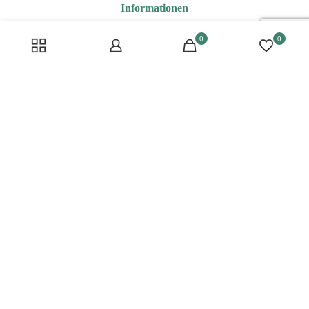
Informationen
Blog
0
0
Über uns
Kontakt
Versand
Datenschutz
Shop
Konto
Kostenlose Tools
Wohnstil Test
Instagram
Youtube
Pinterest
Facebook
Konto
Blog
Impressum
AGB