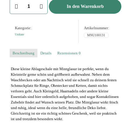
Ablageschale
In den Warenkorb
klein
Mintglasur
mit
Design,
Kategorie:
Artikelnummer:
handbemalt
Menge
Unikate
MNU100131
Beschreibung
Details
Rezensionen
0
Diese kleine Ablageschale mit Mintglasur ist perfekt, wenn du
Kleinteile gerne schön und griffbereit aufbewahrst. Neben dem
Waschbecken oder am Nachttisch wird sie schnell zu deinem festen
Schmuckplatz für Ringe, Ohrstecker und Ketten, damit nichts
verloren geht. Auch Kleingeld, Haarnadeln oder andere kleine
Essentials sind hier ordentlich aufgehoben, und sogar Kontaktlinsen
Zubehör findet auf Wunsch seinen Platz. Die Mintglasur wirkt frisch
und ruhig, ideal wenn du eine helle, freundliche Deko liebst.
Gleichzeitig ist sie ein richtig schönes Geschenk, weil sie praktisch
ist und trotzdem besonders wirkt.