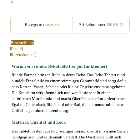
stilvoller
Dekoteller
für
Arrangements
Menge
Kategorie:
Artikelnummer:
MN100123
Dekotabletts
Beschreibung
Details
Rezensionen
0
Warum ein rundes Dekotablett so gut funktioniert
Runde Formen bringen Ruhe in deine Deko. Das Deko Tablett rund
bündelt Einzelteile zu einem stimmigen Gesamtbild und sorgt dafür,
dass Kerzen, Vasen, Schalen oder kleine Objekte zusammengehören.
Die Kreisform wirkt freundlich und weich, sie schafft einen
natürlichen Mittelpunkt und macht Oberflächen sofort ordentlicher.
Egal ob Couchtisch, Sideboard oder Bad, du bekommst mit einem
Griff eine geordnete Inszenierung.
Material, Qualität und Look
Das Tablett besteht aus hochwertiger Keramik, wird in kleinen Serien
handgegossen und seidenmatt veredelt. Die Oberfläche fühlt sich