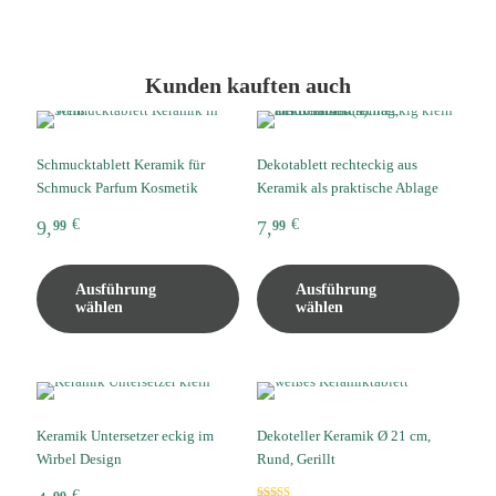
Kunden kauften auch
Schmucktablett Keramik für
Dekotablett rechteckig aus
Schmuck Parfum Kosmetik
Keramik als praktische Ablage
€
€
9,
7,
99
99
Dieses
Diese
Produkt
Produ
Ausführung
Ausführung
weist
weist
wählen
wählen
mehrere
mehre
Varianten
Varia
auf.
auf.
Die
Die
Optionen
Optio
können
könn
Keramik Untersetzer eckig im
Dekoteller Keramik Ø 21 cm,
auf
auf
Wirbel Design
Rund, Gerillt
der
der
Produktseite
Produk