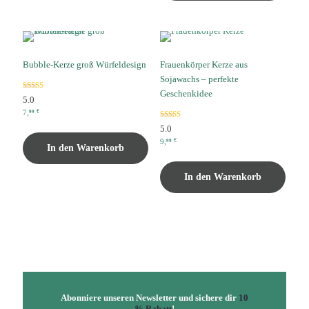
Bubble-Kerze groß Würfeldesign
Frauenkörper Kerze aus
Sojawachs – perfekte
Geschenkidee
Bewertet mit
5.0
5.00
von 5
7,
€
99
Bewertet mit
5.0
5.00
von 5
9,
€
99
In den Warenkorb
In den Warenkorb
Abonniere unseren Newsletter und sichere dir
10
% Rabatt
!