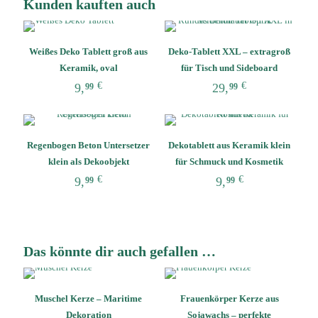
Kunden kauften auch
Weißes Deko Tablett groß aus
Deko-Tablett XXL – extragroß
Keramik, oval
für Tisch und Sideboard
€
€
9,
29,
99
99
Dieses
Dieses
Produkt
Produkt
weist
weist
Regenbogen Beton Untersetzer
Dekotablett aus Keramik klein
mehrere
mehrere
Varianten
Varianten
klein als Dekoobjekt
für Schmuck und Kosmetik
auf.
auf.
€
€
9,
9,
99
99
Die
Die
Dieses
Dieses
Optionen
Optionen
Produkt
Produkt
können
können
weist
weist
auf
auf
mehrere
mehrere
der
der
Das könnte dir auch gefallen …
Varianten
Varianten
Produktseite
Produktseite
auf.
auf.
gewählt
gewählt
Die
Die
werden
werden
Optionen
Optionen
Muschel Kerze – Maritime
Frauenkörper Kerze aus
können
können
Dekoration
Sojawachs – perfekte