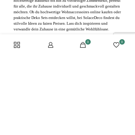
hochwertige Baddeko bis hin zu vielseitiger Zimmerdeko, perfekt
für alle, die ihr Zuhause individuell und geschmackvoll gestalten
möchten. Ob du hochwertige Wohnaccessoires online kaufen oder
praktische Deko Sets entdecken willst, bei SolaceDeco findest du
stilvolle Ideen zu fairen Preisen. Lass dich inspirieren und
verwandle dein Zuhause in eine gemütliche Wohlfühloase.
0
0
KONTAKT
Häufige Fragen