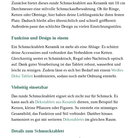
Zunächst bietet dieses runde Schmucktablett aus Keramik mit 16 cm
Durchmesser eine stilvolle Schmuckaufbewahrung. Ob für Ringe,
Ketten oder Ohrringe, hier haben deine Lieblingsstücke ihren festen
Platz. Dadurch bleibt alles übersichtlich und schnell griffbereit.
Außerdem passt das schlichte Design zu vielen Einrichtungsstilen.
Funktion und Design in einem
Ein Schmucktablett Keramik ist mehr als eine Ablage. Es schützt
deine Accessoires und verhindert das Verheddern von Ketten.
Gleichzeitig wertet es Schminktisch, Regal oder Nachttisch optisch
auf. Dank guter Verarbeitung ist das Tablett robust, wasserfest und
leicht zu reinigen. Zudem lässt es sich bei Bedarf mit einem
Weißes
Deko Tablett
kombinieren, sodass noch mehr Ordnung entsteht.
Vielseitig einsetzbar
Das runde Schmucktablett eignet sich nicht nur für Schmuck. Es
kann auch als
Dekotablett aus Keramik
dienen, zum Beispiel für
Kerzen, kleine Pflanzen oder Figuren. So entsteht ein stimmiges
Gesamtbild, das Funktion und Stil verbindet. Darüber hinaus
harmoniert es gut mit weiteren
Dekotabletts
im gleichen Raum.
Details zum Schmucktablett