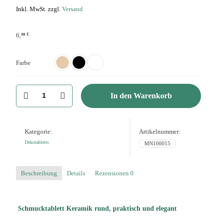
Inkl. MwSt. zzgl.
Versand
€
6,
99
Farbe
Schmucktablett
In den Warenkorb
Keramik
rund
16
cm
Menge
Kategorie:
Artikelnummer:
Dekotabletts
MN100015
Beschreibung
Details
Rezensionen
0
Schmucktablett Keramik rund, praktisch und elegant