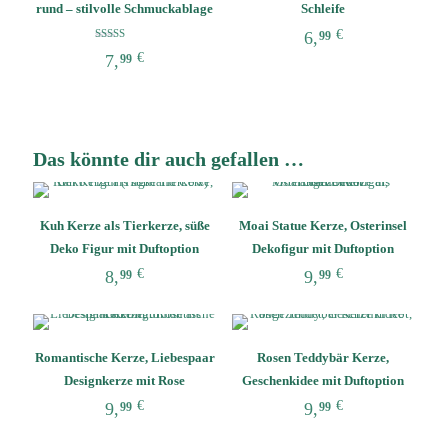
Varianten
Varianten
rund – stilvolle Schmuckablage
Schleife
auf.
auf.
€
6,
99
Die
Die
Bewertet mit
€
7,
99
5.00
Dieses
Optionen
Optionen
von 5
Produkt
können
können
Dieses
weist
auf
auf
Produkt
mehrere
der
der
weist
Varianten
Produktseite
Produktseite
mehrere
Das könnte dir auch gefallen …
auf.
gewählt
gewählt
Varianten
Die
werden
werden
auf.
Optionen
Die
können
Optionen
Kuh Kerze als Tierkerze, süße
Moai Statue Kerze, Osterinsel
auf
können
Deko Figur mit Duftoption
Dekofigur mit Duftoption
der
auf
Produktseite
€
€
8,
9,
der
99
99
gewählt
Produktseite
Dieses
Dieses
werden
gewählt
Produkt
Produkt
werden
weist
weist
Romantische Kerze, Liebespaar
Rosen Teddybär Kerze,
mehrere
mehrere
Varianten
Varianten
Designkerze mit Rose
Geschenkidee mit Duftoption
auf.
auf.
€
€
9,
9,
99
99
Die
Die
Dieses
Dieses
Optionen
Optionen