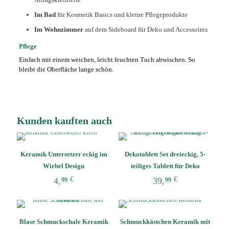
Im Bad
für Kosmetik Basics und kleine Pflegeprodukte
Im Wohnzimmer
auf dem Sideboard für Deko und Accessoires
Pflege
Einfach mit einem weichen, leicht feuchten Tuch abwischen. So
bleibt die Oberfläche lange schön.
Kunden kauften auch
Keramik Untersetzer eckig im
Dekotablett Set dreieckig, 5-
Wirbel Design
teiliges Tablett für Deko
€
€
4,
39,
99
99
Dieses
Dieses
Produkt
Produkt
weist
weist
Blase Schmuckschale Keramik
Schmuckkästchen Keramik mit
mehrere
mehrere