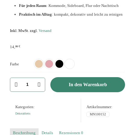
Für jeden Raum
: Kommode, Sideboard, Flur oder Nachttisch
Praktisch im Alltag
: kompakt, dekorativ und leicht zu reinigen
Inkl. MwSt. zzgl.
Versand
€
14,
99
Farbe
Deko
In den Warenkorb
Tablett
oval
2-
teilig,
Ablage
Kategorien:
Artikelnummer:
für
Dekotabletts
MN100152
Schmuck
und
Deko
Menge
Beschreibung
Details
Rezensionen
0