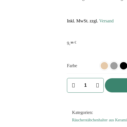
Inkl. MwSt. zzgl.
Versand
€
9,
99
Farbe
Räucherstäbchenhalter
Keramik
3er
Set
mit
Kategorien:
drei
Räucherstäbchenhalter aus Keram
Designs