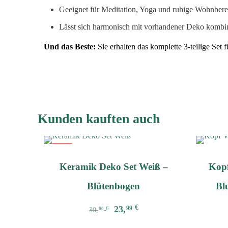
Geeignet für Meditation, Yoga und ruhige Wohnbere
Lässt sich harmonisch mit vorhandener Deko kombi
Und das Beste:
Sie erhalten das komplette 3-teilige Set 
Kunden kauften auch
-20%
Keramik Deko Set Weiß –
Kopf
Blütenbogen
Bl
Ursprünglicher
Aktueller
€
23,
99
€
30,
00
Preis
Preis