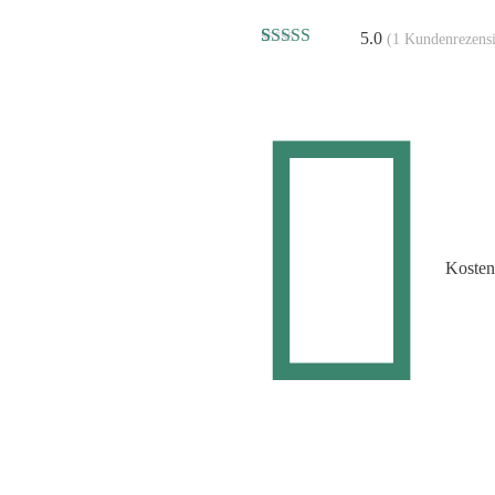
5.0
(
1
Kundenrezens
Bewertet mit
1
5.00
von 5,
basierend auf
Kundenbewertung
Kosten