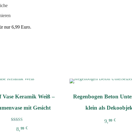
iche
nieren
für nur 6,99 Euro.
 Vase Keramik Weiß –
Regenbogen Beton Unter
umenvase mit Gesicht
klein als Dekoobje
€
9,
99
Bewertet mit
€
8,
99
5.00
Dieses