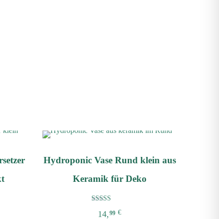
setzer
Hydroponic Vase Rund klein aus
kt
Keramik für Deko
Bewertet mit
€
14,
99
5.00