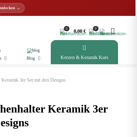
entdecken →
0
0
0,00 €
Kerzen & Keramik Kurs
s
Blog
 Keramik 3er Set mit drei Designs
henhalter Keramik 3er
Designs