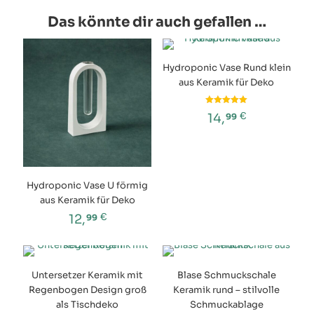
mehrere
Das könnte dir auch gefallen …
Varianten
auf.
Die
Optionen
Hydroponic Vase Rund klein
können
aus Keramik für Deko
auf
der
Bewertet
€
14,
Produktseite
99
mit
5.00
gewählt
von 5
Dieses
werden
Produkt
weist
mehrere
Hydroponic Vase U förmig
Varianten
aus Keramik für Deko
auf.
Die
€
12,
99
Optionen
Dieses
können
Produkt
auf
weist
der
Untersetzer Keramik mit
Blase Schmuckschale
mehrere
Produktseite
Regenbogen Design groß
Keramik rund – stilvolle
Varianten
gewählt
auf.
als Tischdeko
Schmuckablage
werden