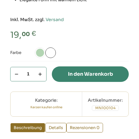
Inkl. MwSt. zzgl.
Versand
€
19,
00
Farbe
Kerze
In den Warenkorb
marokkanisch
-
modern
&
stilvoll
Kategorie:
Artikelnummer:
Menge
Kerzen kaufen online
MN100104
Beschreibung
Details
Rezensionen
0