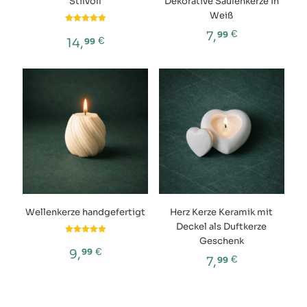
Stilvoll
Dekorative Säulenkerze in
Weiß
Bewertet
€
7,
99
mit
€
14,
99
5.00
von 5
Wellenkerze handgefertigt
Herz Kerze Keramik mit
Deckel als Duftkerze
Geschenk
Bewertet
mit
€
9,
99
5.00
€
7,
99
von 5
Dieses
Produkt
weist