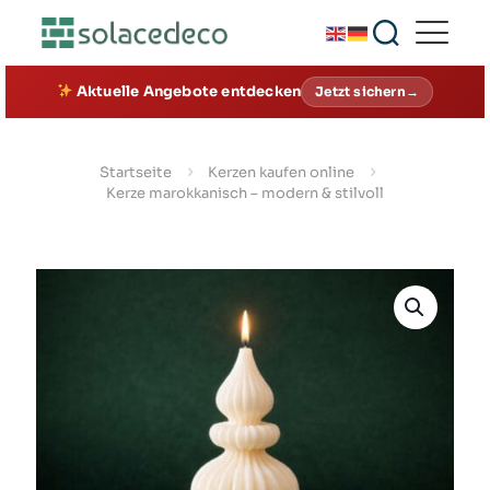
Aktuelle Angebote entdecken
Jetzt sichern→
Startseite
Kerzen kaufen online
Kerze marokkanisch – modern & stilvoll