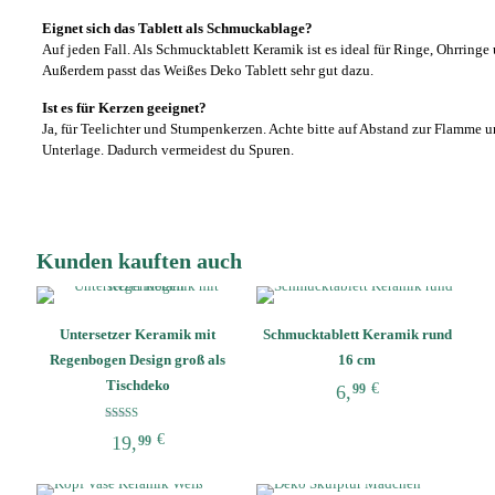
Eignet sich das Tablett als Schmuckablage?
Auf jeden Fall. Als Schmucktablett Keramik ist es ideal für Ringe, Ohrringe
Außerdem passt das Weißes Deko Tablett sehr gut dazu.
Ist es für Kerzen geeignet?
Ja, für Teelichter und Stumpenkerzen. Achte bitte auf Abstand zur Flamme u
Unterlage. Dadurch vermeidest du Spuren.
Kunden kauften auch
Untersetzer Keramik mit
Schmucktablett Keramik rund
Regenbogen Design groß als
16 cm
Tischdeko
€
6,
99
Dieses
Bewertet mit
€
19,
Produkt
99
5.00
von 5
weist
Dieses
mehrere
Produkt