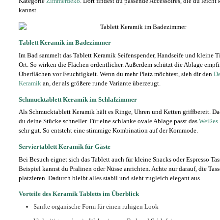
Kategorie
Zimmerdeko
. Dort findest du passende Accessoires, die du leich
kannst.
Tablett Keramik im Badezimmer
Im Bad sammelt das Tablett Keramik Seifenspender, Handseife und kleine T
Ort. So wirken die Flächen ordentlicher. Außerdem schützt die Ablage empf
Oberflächen vor Feuchtigkeit. Wenn du mehr Platz möchtest, sieh dir den
De
Keramik
an, der als größere runde Variante überzeugt.
Schmucktablett Keramik im Schlafzimmer
Als Schmucktablett Keramik hält es Ringe, Uhren und Ketten griffbereit. Da
du deine Stücke schneller. Für eine schlanke ovale Ablage passt das
Weißes 
sehr gut. So entsteht eine stimmige Kombination auf der Kommode.
Serviertablett Keramik für Gäste
Bei Besuch eignet sich das Tablett auch für kleine Snacks oder Espresso Ta
Beispiel kannst du Pralinen oder Nüsse anrichten. Achte nur darauf, die Tass
platzieren. Dadurch bleibt alles stabil und sieht zugleich elegant aus.
Vorteile des Keramik Tabletts im Überblick
Sanfte organische Form für einen ruhigen Look