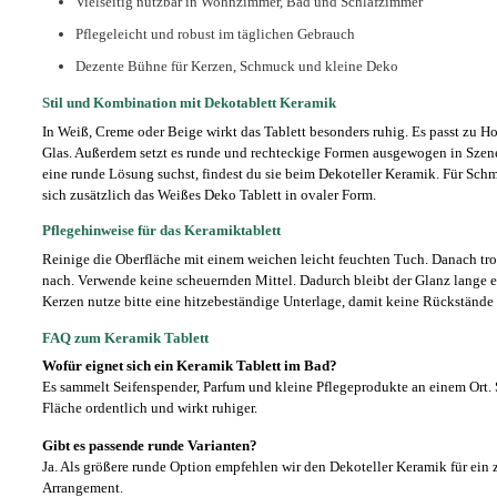
Vielseitig nutzbar in Wohnzimmer, Bad und Schlafzimmer
Pflegeleicht und robust im täglichen Gebrauch
Dezente Bühne für Kerzen, Schmuck und kleine Deko
Stil und Kombination mit Dekotablett Keramik
In Weiß, Creme oder Beige wirkt das Tablett besonders ruhig. Es passt zu Ho
Glas. Außerdem setzt es runde und rechteckige Formen ausgewogen in Sze
eine runde Lösung suchst, findest du sie beim Dekoteller Keramik. Für Sch
sich zusätzlich das Weißes Deko Tablett in ovaler Form.
Pflegehinweise für das Keramiktablett
Reinige die Oberfläche mit einem weichen leicht feuchten Tuch. Danach tr
nach. Verwende keine scheuernden Mittel. Dadurch bleibt der Glanz lange e
Kerzen nutze bitte eine hitzebeständige Unterlage, damit keine Rückstände 
FAQ zum Keramik Tablett
Wofür eignet sich ein Keramik Tablett im Bad?
Es sammelt Seifenspender, Parfum und kleine Pflegeprodukte an einem Ort. 
Fläche ordentlich und wirkt ruhiger.
Gibt es passende runde Varianten?
Ja. Als größere runde Option empfehlen wir den Dekoteller Keramik für ein 
Arrangement.