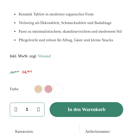
Keramik Tablett in moderner organischer Form
Vielseitig als Dekotablett, Schmucktablett und Badablage
Passt zu minimalistischem, skandinavischem und modernem Stil
Pflegeleicht und robust für Alltag, Gäste und kleine Snacks
Inkl. MwSt. zzgl.
Versand
€
14,
99
€
19,
99
Farbe
Keramik
In den Warenkorb
Tablett
in
organischer
Form
für
Kategorien:
Artikelnummer: