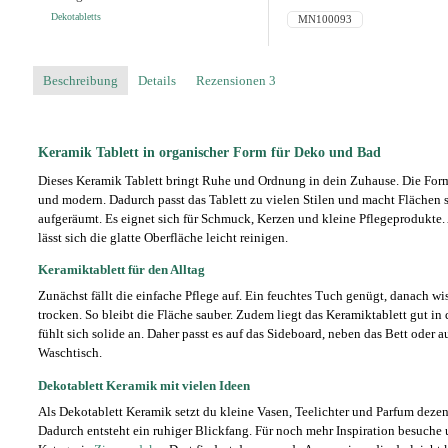
Deko,
Dekotabletts
MN100093
Bad
und
Schmuck
Menge
Beschreibung
Details
Rezensionen
3
Keramik Tablett in organischer Form für Deko und Bad
Dieses Keramik Tablett bringt Ruhe und Ordnung in dein Zuhause. Die Form
und modern. Dadurch passt das Tablett zu vielen Stilen und macht Flächen s
aufgeräumt. Es eignet sich für Schmuck, Kerzen und kleine Pflegeprodukte
lässt sich die glatte Oberfläche leicht reinigen.
Keramiktablett für den Alltag
Zunächst fällt die einfache Pflege auf. Ein feuchtes Tuch genügt, danach wi
trocken. So bleibt die Fläche sauber. Zudem liegt das Keramiktablett gut in
fühlt sich solide an. Daher passt es auf das Sideboard, neben das Bett oder a
Waschtisch.
Dekotablett Keramik mit vielen Ideen
Als Dekotablett Keramik setzt du kleine Vasen, Teelichter und Parfum dezen
Dadurch entsteht ein ruhiger Blickfang. Für noch mehr Inspiration besuche 