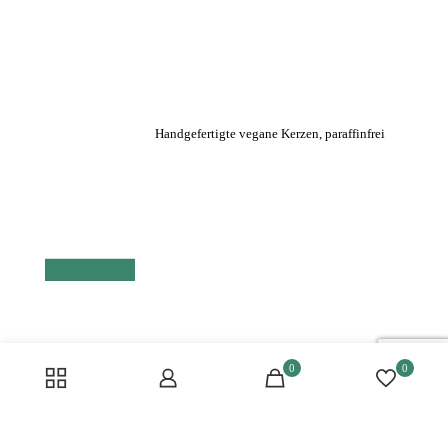
Handgefertigte vegane Kerzen, paraffinfrei
0
0
SolaceDeco:
Dein Online Shop für Kerzen, Wohndeko und
stilvolle Wohnaccessoires aus Keramik und Jesmonite. Entdecke