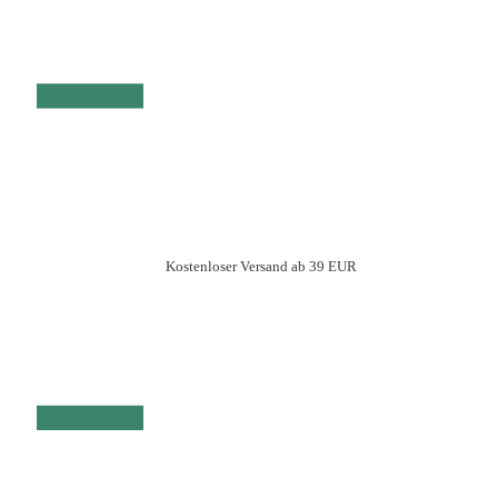
Bewertet mit
3
5.00
von 5,
basierend
auf
Kundenbewertungen
Kostenloser Versand ab 39 EUR