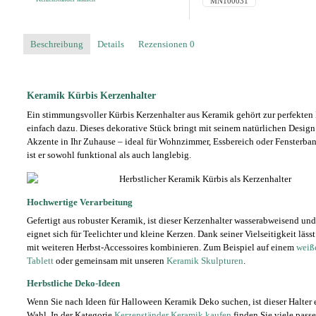
MN100031
Keramik
Menge
Beschreibung
Details
Rezensionen
0
Keramik Kürbis Kerzenhalter
Ein stimmungsvoller Kürbis Kerzenhalter aus Keramik gehört zur perfekten
einfach dazu. Dieses dekorative Stück bringt mit seinem natürlichen Desig
Akzente in Ihr Zuhause – ideal für Wohnzimmer, Essbereich oder Fensterb
ist er sowohl funktional als auch langlebig.
Hochwertige Verarbeitung
Gefertigt aus robuster Keramik, ist dieser Kerzenhalter wasserabweisend und 
eignet sich für Teelichter und kleine Kerzen. Dank seiner Vielseitigkeit lässt 
mit weiteren Herbst-Accessoires kombinieren. Zum Beispiel auf einem
weiß
Tablett
oder gemeinsam mit unseren
Keramik Skulpturen
.
Herbstliche Deko-Ideen
Wenn Sie nach Ideen für Halloween Keramik Deko suchen, ist dieser Halter 
Wahl. In der Kategorie
Kerzenständer Keramik kaufen
finden Sie viele pass