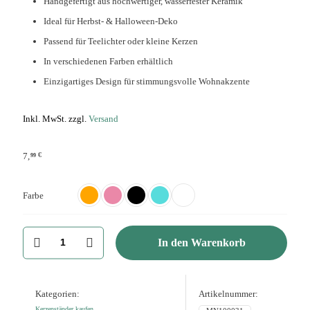
Handgefertigt aus hochwertiger, wasserfester Keramik
Ideal für Herbst- & Halloween-Deko
Passend für Teelichter oder kleine Kerzen
In verschiedenen Farben erhältlich
Einzigartiges Design für stimmungsvolle Wohnakzente
Inkl. MwSt. zzgl.
Versand
€
7,
99
Farbe
Keramik
In den Warenkorb
Kürbis
Kerzenhalter
-
Halloween
Deko
Kategorien:
Artikelnummer:
aus
Kerzenständer kaufen