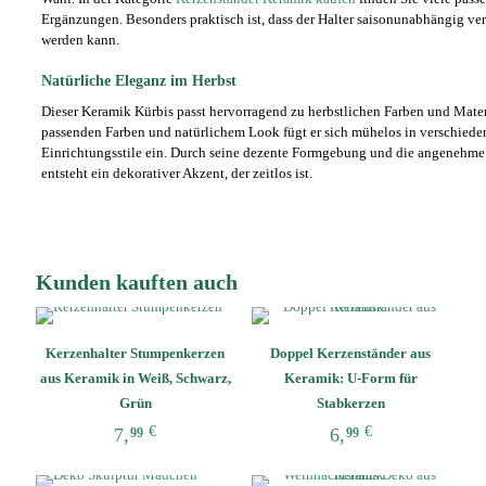
Ergänzungen. Besonders praktisch ist, dass der Halter saisonunabhängig ve
werden kann.
Natürliche Eleganz im Herbst
Dieser Keramik Kürbis passt hervorragend zu herbstlichen Farben und Mater
passenden Farben und natürlichem Look fügt er sich mühelos in verschiede
Einrichtungsstile ein. Durch seine dezente Formgebung und die angenehme
entsteht ein dekorativer Akzent, der zeitlos ist.
Kunden kauften auch
Kerzenhalter Stumpenkerzen
Doppel Kerzenständer aus
aus Keramik in Weiß, Schwarz,
Keramik: U-Form für
Grün
Stabkerzen
€
€
7,
6,
99
99
Dieses
Dieses
Produkt
Produkt