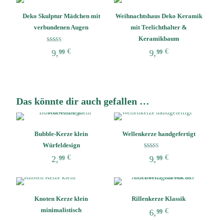
weist
weist
Deko Skulptur Mädchen mit
Weihnachtshaus Deko Keramik
mehrere
mehrere
Varianten
Varianten
verbundenen Augen
mit Teelichthalter &
auf.
auf.
Keramikbaum
Die
Die
Bewertet mit
€
€
9,
9,
99
99
5.00
Optionen
Optionen
von 5
können
können
Dieses
Dieses
auf
auf
Produkt
Produkt
der
der
weist
weist
Produktseite
Produktseite
mehrere
mehrere
Das könnte dir auch gefallen …
gewählt
gewählt
Varianten
Varianten
werden
werden
auf.
auf.
Die
Die
Optionen
Optionen
Bubble-Kerze klein
Wellenkerze handgefertigt
können
können
Würfeldesign
auf
auf
Bewertet mit
€
€
2,
9,
der
der
99
99
5.00
von 5
Produktseite
Produktseite
gewählt
gewählt
werden
werden
Knoten Kerze klein
Rillenkerze Klassik
minimalistisch
€
6,
99