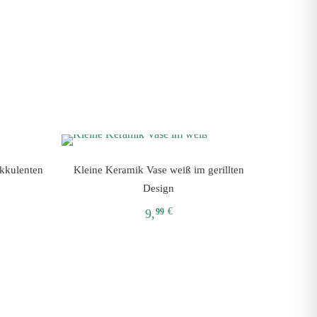
kkulenten
Kleine Keramik Vase weiß im gerillten
Design
€
9,
99
Dieses
Produkt
weist
mehrere
Varianten