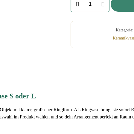
Vase
aus
Keramik:
Ringvase
Kategorie:
S/L,
Keramikvas
auch
als
Kerzenring
Menge
se S oder L
bjekt mit klarer, grafischer Ringform. Als Ringvase bringt sie sofort
 Auswahl im Produkt wählen und so dein Arrangement perfekt an Raum 