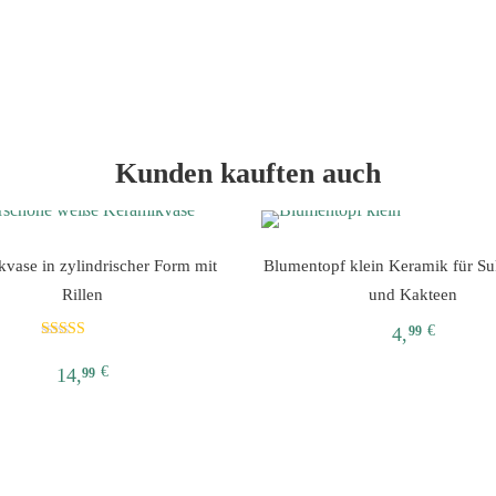
Kunden kauften auch
vase in zylindrischer Form mit
Blumentopf klein Keramik für Su
Rillen
und Kakteen
€
4,
99
Bewertet mit
5.00
Dieses
€
14,
99
von 5
Produkt
Dieses
weist
Produkt
mehrere
weist
Varianten
mehrere