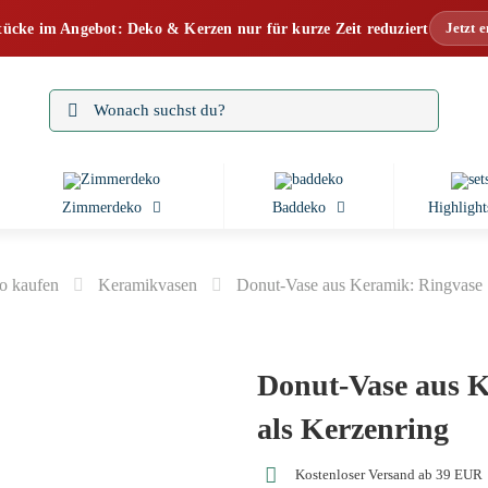
Jetzt 
tücke im Angebot: Deko & Kerzen nur für kurze Zeit reduziert
Zimmerdeko
Baddeko
Highlight
 kaufen
Keramikvasen
Donut-Vase aus Keramik: Ringvase S
Donut-Vase aus K
als Kerzenring
Kostenloser Versand ab 39 EUR