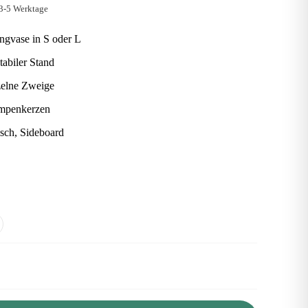
 3-5 Werktage
ngvase in S oder L
tabiler Stand
zelne Zweige
umpenkerzen
isch, Sideboard