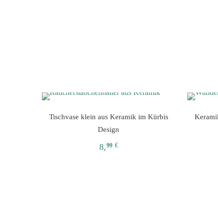
Tischvase klein aus Keramik im Kürbis
Keramik
Design
€
8,
99
Dieses
Produkt
weist
mehrere
Varianten