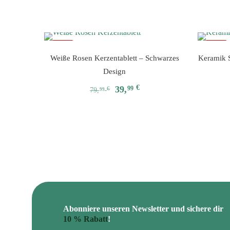
auf.
Die
Optionen
können
-50%
-33%
auf
Weiße Rosen Kerzentablett – Schwarzes
Keramik 
der
Design
Produktseite
gewählt
Ursprünglicher
Aktueller
€
39,
99
€
79,
99
werden
Preis
Preis
war:
ist:
79,99 €
39,99 €.
Abonniere unseren Newsletter und sichere dir
10 % Rabatt
!